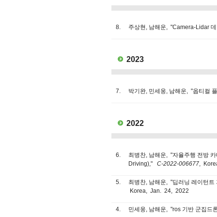
8.
주상현, 남해운, "Camera-Lid
2023
7.
박기완, 민세웅, 남해운, "옵티컬
2022
6.
최병찬, 남해운, "자율주행 전방 카메라 이미지
Driving),"
C-2022-006677
, Kore
5.
최병찬, 남해운, "딥러닝 레이턴트 피쳐 티에
Korea, Jan. 24, 2022
4.
민세웅, 남해운, "ros 기반 군집드